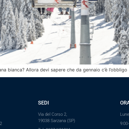
na bianca? Allora devi sapere che da gennaio c’è l’obbligo 
SEDI
ORA
Via del Corso 2,
Lune
19038 Sarzana (SP)
12
9:00