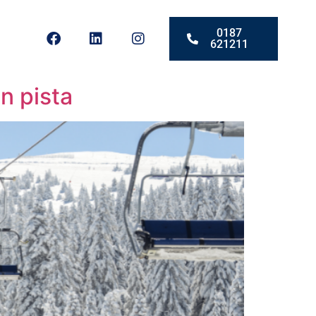
0187
621211
n pista